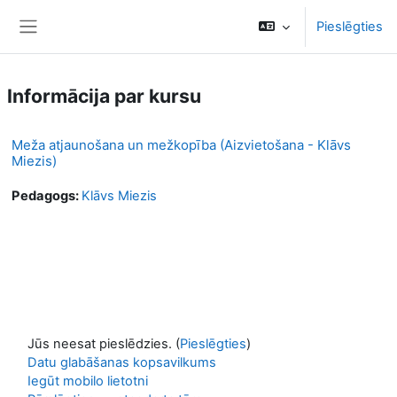
Atvērt galveno saturu
Pieslēgties
Sānu panelis
Informācija par kursu
Meža atjaunošana un mežkopība (Aizvietošana - Klāvs
Miezis)
Pedagogs:
Klāvs Miezis
Jūs neesat pieslēdzies. (
Pieslēgties
)
Datu glabāšanas kopsavilkums
Iegūt mobilo lietotni