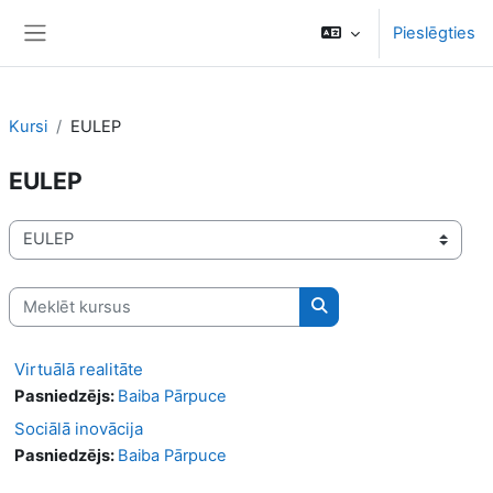
Atvērt galveno saturu
Pieslēgties
Sānu panelis
Kursi
EULEP
EULEP
Kursu kategorijas
Meklēt kursus
Meklēt kursus
Virtuālā realitāte
Pasniedzējs:
Baiba Pārpuce
Sociālā inovācija
Pasniedzējs:
Baiba Pārpuce