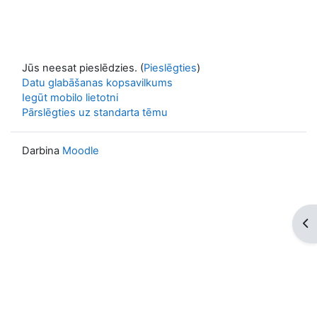
Jūs neesat pieslēdzies. (
Pieslēgties
)
Datu glabāšanas kopsavilkums
Iegūt mobilo lietotni
Pārslēgties uz standarta tēmu
Darbina
Moodle
Atv