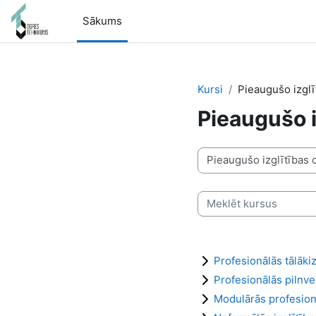
Atvērt galveno saturu
Sākums
Kursi
Pieaugušo izglī
Pieaugušo i
Kursu kategorijas
Meklēt kursus
Profesionālās tālāk
Profesionālās pilnv
Modulārās profesion