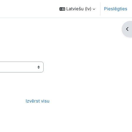
Latviešu ‎(lv)‎
Pieslēgties
Atv
Izvērst visu