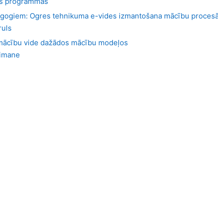
as programmas
agogiem: Ogres tehnikuma e-vides izmantošana mācību proces
ruls
mācību vide dažādos mācību modeļos
eimane