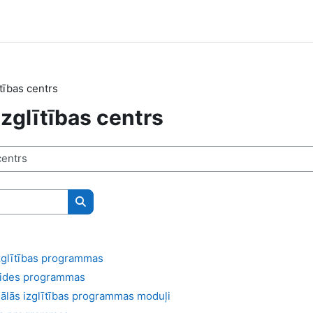
tības centrs
zglītības centrs
Meklēt kursus
izglītības programmas
eides programmas
ālās izglītības programmas moduļi