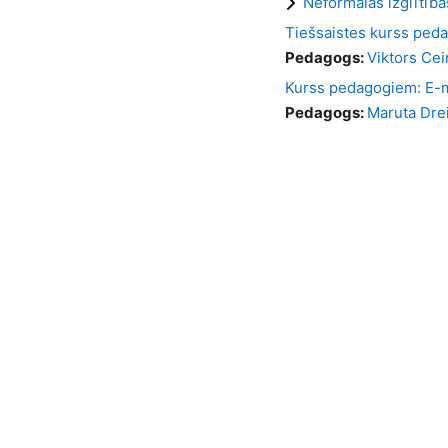
Neformālās izglītīb
Tiešsaistes kurss ped
Pedagogs:
Viktors Cei
Kurss pedagogiem: E-
Pedagogs:
Maruta Dr