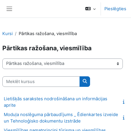
Atvērt galveno saturu
Pieslēgties
Sānu panelis
Kursi
Pārtikas ražošana, viesmīlība
Pārtikas ražošana, viesmīlība
Kursu kategorijas
Meklēt kursus
Meklēt kursus
Lietišķās sarakstes nodrošināšana un informācijas
aprite
Moduļa noslēguma pārbaudījums _ Ēdienkartes izveide
un Tehnoloģisko dokumentu izstrāde
Viesmīlības pamatprincipi tūrisma un viesmīlības