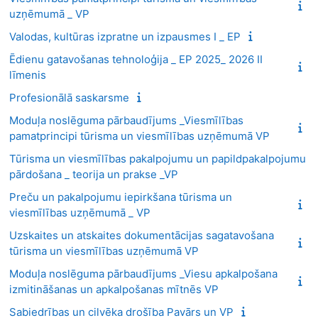
uzņēmumā _ VP
Valodas, kultūras izpratne un izpausmes I _ EP
Ēdienu gatavošanas tehnoloģija _ EP 2025_ 2026 II
līmenis
Profesionālā saskarsme
Moduļa noslēguma pārbaudījums _Viesmīlības
pamatprincipi tūrisma un viesmīlības uzņēmumā VP
Tūrisma un viesmīlības pakalpojumu un papildpakalpojumu
pārdošana _ teorija un prakse _VP
Preču un pakalpojumu iepirkšana tūrisma un
viesmīlības uzņēmumā _ VP
Uzskaites un atskaites dokumentācijas sagatavošana
tūrisma un viesmīlības uzņēmumā VP
Moduļa noslēguma pārbaudījums _Viesu apkalpošana
izmitināšanas un apkalpošanas mītnēs VP
Sabiedrības un cilvēka drošība Pavārs un VP