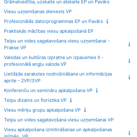
Grāmatvedība, uzskaite un atskaite EP un Pavārs
Viesu uzņemšanas dienests VP
Profesionālās datorprogrammas EP un Pavārs
Praktiskās mācības viesu apkalpošanā EP
Telpu un vides sagatavošana viesu uzņemšanai -
Prakse VP
Valodas un kultūras izpratne un izpausmes II -
profesionālā angļu valoda VP
Lietišķās sarakstes nodrošināšana un informācijas
aprite - 2VP/3VP
Konferenču un semināru apkalpošana VP
Telpu dizains un floristika VP
Viesu mērķu grupu apkalpošana VP
Telpu un vides sagatavošana viesu uzņemšanai VP
Viesu apkalpošana izmitināšanas un apkalpošanas
mītnēs_ VP