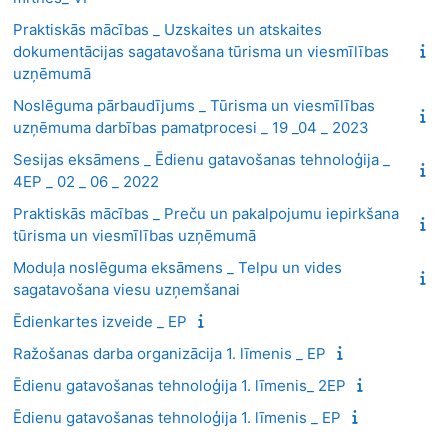
Praktiskās mācības _ Uzskaites un atskaites
dokumentācijas sagatavošana tūrisma un viesmīlības
uzņēmumā
Noslēguma pārbaudījums _ Tūrisma un viesmīlības
uzņēmuma darbības pamatprocesi _ 19 _04 _ 2023
Sesijas eksāmens _ Ēdienu gatavošanas tehnoloģija _
4EP _ 02 _ 06 _ 2022
Praktiskās mācības _ Preču un pakalpojumu iepirkšana
tūrisma un viesmīlības uzņēmumā
Moduļa noslēguma eksāmens _ Telpu un vides
sagatavošana viesu uzņemšanai
Ēdienkartes izveide _ EP
Ražošanas darba organizācija 1. līmenis _ EP
Ēdienu gatavošanas tehnoloģija 1. līmenis_ 2EP
Ēdienu gatavošanas tehnoloģija 1. līmenis _ EP